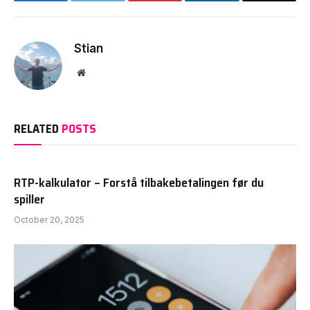
Facebook
Twitter
Pinterest
LinkedIn
Email
Stian
Website
RELATED
POSTS
RTP-kalkulator – Forstå tilbakebetalingen før du
spiller
October 20, 2025