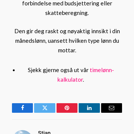
forbindelse med budsjettering eller
skatteberegning.
Den gir deg raskt og nøyaktig innsikt i din
månedslønn, uansett hvilken type lønn du
mottar.
Sjekk gjerne også ut vår
timelønn-
kalkulator
.
Facebook
Twitter
Pinterest
LinkedIn
Email
Stian